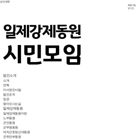
상단
본문
회원가입
로그인
법인소개
소개
연혁
이사장인사말
법인조직
정관
찾아오시는길
일제강제동원
일제강제동원이란
노무동원
군인동원
군무원동원
여자근로정신대동원
군위안부동원