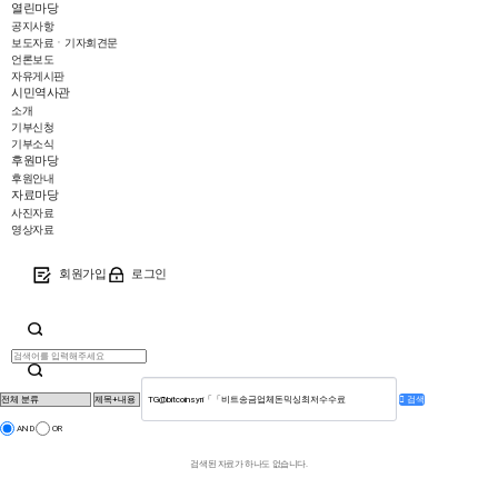
열린마당
공지사항
보도자료ㆍ기자회견문
언론보도
자유게시판
시민역사관
소개
기부신청
기부소식
후원마당
후원안내
자료마당
사진자료
영상자료
회원가입
로그인
검색
AND
OR
검색된 자료가 하나도 없습니다.