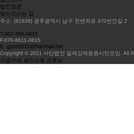
법인정관
찾아오시는 길
주소. (61639) 광주광역시 남구 천변좌로 370번안길 2
T.062-365-0815
F.070-8611-0815
E. gjsm0815@hanmail.net
Copyright © 2021 사단법인 일제강제동원시민모임. All Righ
다음카페
페이스북
유튜브