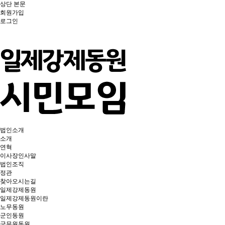
상단
본문
회원가입
로그인
법인소개
소개
연혁
이사장인사말
법인조직
정관
찾아오시는길
일제강제동원
일제강제동원이란
노무동원
군인동원
군무원동원