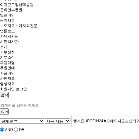
여자근로정신대동원
군위안부동원
열린마당
공지사항
보도자료ㆍ기자회견문
언론보도
자유게시판
시민역사관
소개
기부신청
기부소식
후원마당
후원안내
자료마당
사진자료
영상자료
회원가입
로그인
검색
검색
AND
OR