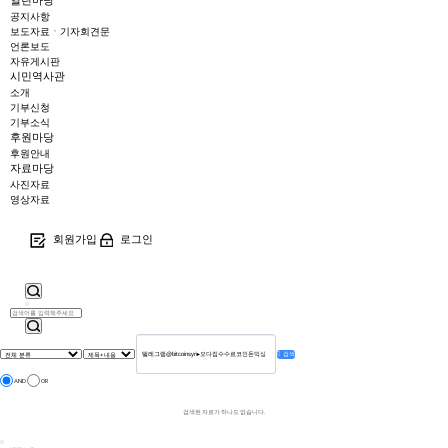
열린마당
공지사항
보도자료ㆍ기자회견문
언론보도
자유게시판
시민역사관
소개
기부신청
기부소식
후원마당
후원안내
자료마당
사진자료
영상자료
회원가입
로그인
검색
AND
OR
검색된 자료가 하나도 없습니다.