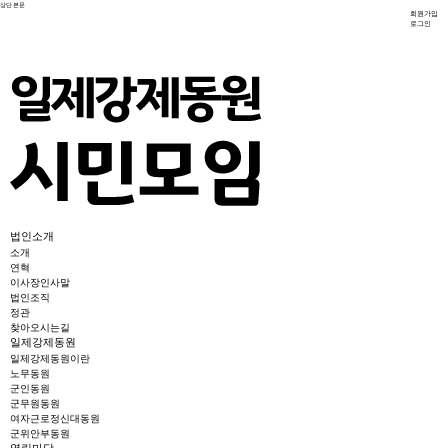
상단
본문
회원가입
로그인
법인소개
소개
연혁
이사장인사말
법인조직
정관
찾아오시는길
일제강제동원
일제강제동원이란
노무동원
군인동원
군무원동원
여자근로정신대동원
군위안부동원