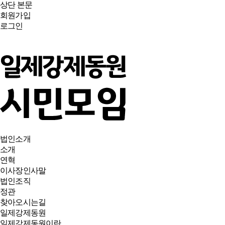
상단
본문
회원가입
로그인
법인소개
소개
연혁
이사장인사말
법인조직
정관
찾아오시는길
일제강제동원
일제강제동원이란