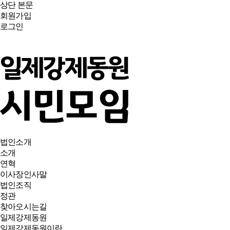
상단
본문
회원가입
로그인
법인소개
소개
연혁
이사장인사말
법인조직
정관
찾아오시는길
일제강제동원
일제강제동원이란