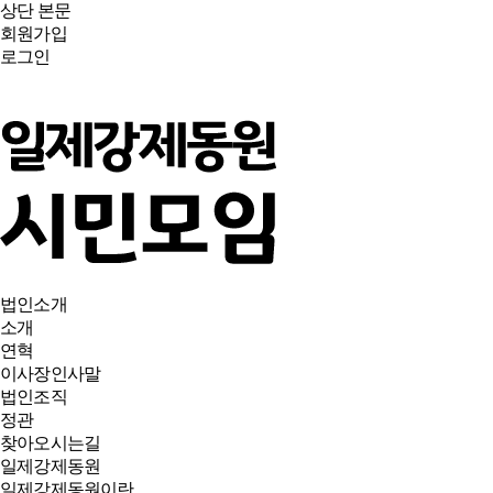
상단
본문
회원가입
로그인
법인소개
소개
연혁
이사장인사말
법인조직
정관
찾아오시는길
일제강제동원
일제강제동원이란