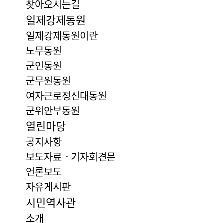
찾아오시는길
일제강제동원
일제강제동원이란
노무동원
군인동원
군무원동원
여자근로정신대동원
군위안부동원
열린마당
공지사항
보도자료ㆍ기자회견문
언론보도
자유게시판
시민역사관
소개