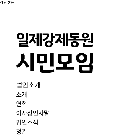
상단
본문
법인소개
소개
연혁
이사장인사말
법인조직
정관