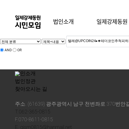
법인소개
일제강제동원
AND
OR
법인소개
법인정관
찾아오시는 길
주소. (61639) 광주광역시 남구 천변좌로 370번안길
T.062-365-0815
F.070-8611-0815
E. gjsm0815@hanmail.net