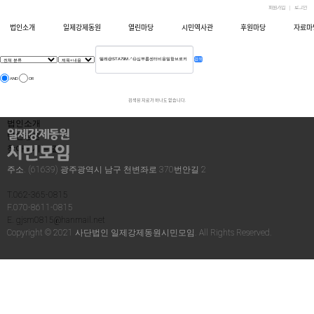
회원가입
로그인
법인소개
일제강제동원
열린마당
시민역사관
후원마당
자료마
검색
AND
OR
검색된 자료가 하나도 없습니다.
법인소개
법인정관
찾아오시는 길
주소. (61639) 광주광역시 남구 천변좌로 370번안길 2
T.062-365-0815
F.070-8611-0815
E. gjsm0815@hanmail.net
Copyright © 2021 사단법인 일제강제동원시민모임. All Rights Reserved.