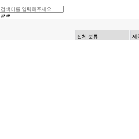
검색
TOP
법인소개
법인정관
찾아오시는 길
주소. (61639) 광주광역시 남구 천변좌로 370번안길 2