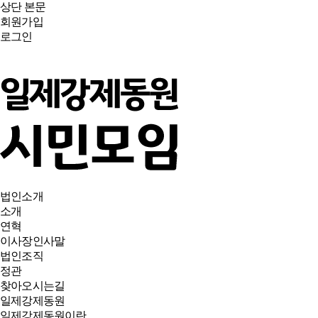
상단
본문
회원가입
로그인
법인소개
소개
연혁
이사장인사말
법인조직
정관
찾아오시는길
일제강제동원
일제강제동원이란