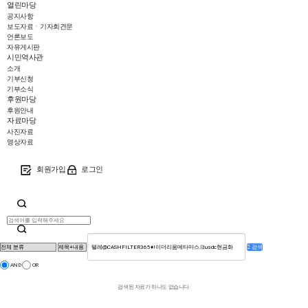
열린마당
공지사항
보도자료ㆍ기자회견문
언론보도
자유게시판
시민역사관
소개
기부신청
기부소식
후원마당
후원안내
자료마당
사진자료
영상자료
회원가입
로그인
검색
AND
OR
검색된 자료가 하나도 없습니다.