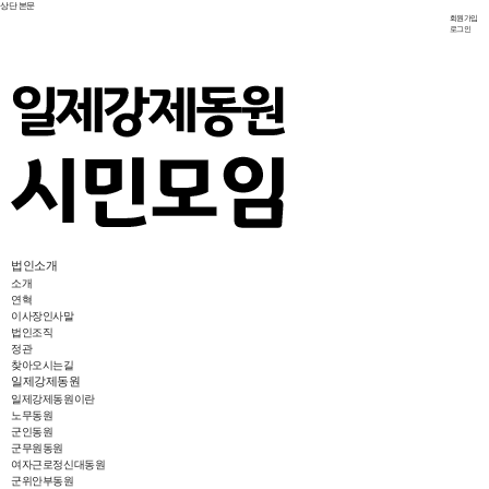
상단
본문
회원가입
로그인
법인소개
소개
연혁
이사장인사말
법인조직
정관
찾아오시는길
일제강제동원
일제강제동원이란
노무동원
군인동원
군무원동원
여자근로정신대동원
군위안부동원