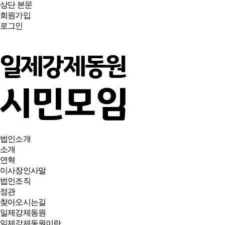
상단
본문
회원가입
로그인
법인소개
소개
연혁
이사장인사말
법인조직
정관
찾아오시는길
일제강제동원
일제강제동원이란