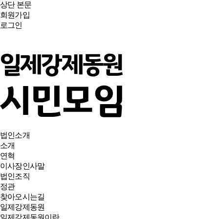
상단
본문
회원가입
로그인
법인소개
소개
연혁
이사장인사말
법인조직
정관
찾아오시는길
일제강제동원
일제강제동원이란