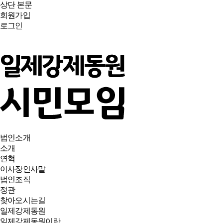
상단
본문
회원가입
로그인
법인소개
소개
연혁
이사장인사말
법인조직
정관
찾아오시는길
일제강제동원
일제강제동원이란